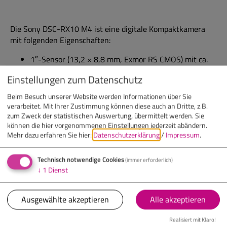
Die Sony DSC-RX10 M4 ist eine digitale Kompaktkamera
mit folgenden Eigenschaften:
1″-Sensor (13,2 × 8,8 mm, Exmor RS CMOS) mit ca.
20,1 Megapixeln effektiv
Einstellungen zum Datenschutz
Fest eingebautes Zoomobjektiv im Kleinbildäquivalent
ca. 24-600 mm (also ein sehr großer Zoombereich)
Beim Besuch unserer Website werden Informationen über Sie
mit Blende f/2,4-4
verarbeitet. Mit Ihrer Zustimmung können diese auch an Dritte, z.B.
Sehr schneller Autofokus (~0,03 Sekunden) mit 315
zum Zweck der statistischen Auswertung, übermittelt werden. Sie
können die hier vorgenommenen Einstellungen jederzeit abändern.
Phasendetektions-Fokusfeldern
Mehr dazu erfahren Sie hier:
Datenschutzerklärung
/
Impressum
.
Video-Fähigkeiten: 4K-Aufnahmen mit voller
Pixelauslesung (kein Pixel-Binning) und
professionellen Features wie S-Log, Zebra, etc.
Technisch notwendige Cookies
(immer erforderlich)
↓
1
Dienst
Robustes All-in-one Paket: Sensorgröße und großer
Zoombereich machen sie zu einer vielseitigen Kamera
für Foto
und
Video.
Ausgewählte akzeptieren
Alle akzeptieren
Realisiert mit Klaro!