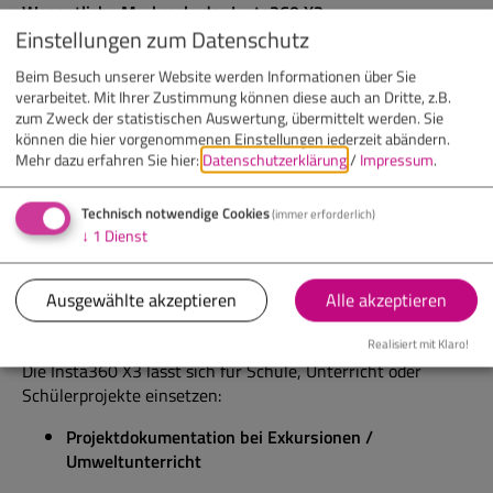
Wesentliche Merkmale der Insta360 X3
Einstellungen zum Datenschutz
Aufnahme von
360°-Videos in 5,7
Beim Besuch unserer Website werden Informationen über Sie
Aufnahme von klassischen
4K-Videos
sowie
verarbeitet. Mit Ihrer Zustimmung können diese auch an Dritte, z.B.
Fotoaufnahmen bis
72 Megapixel
zum Zweck der statistischen Auswertung, übermittelt werden. Sie
moderne
Bildstabilisierung
können die hier vorgenommenen Einstellungen jederzeit abändern.
wasserdicht bis ca. 10 m
Mehr dazu erfahren Sie hier:
Datenschutzerklärung
/
Impressum
.
Praktische Features
: Touchscreen-Bedienung, viele
Aufnahme-Modi (z. B. Zeitraffer/Timelapse, Zeitlupe,
Technisch notwendige Cookies
(immer erforderlich)
Zeitraffer-Loops, Bullet-Time, HDR), Mikrofone mit
↓
1
Dienst
Windgeräusch-Reduktion
Ausgewählte akzeptieren
Alle akzeptieren
Lernziele
Realisiert mit Klaro!
Die Insta360 X3 lässt sich für Schule, Unterricht oder
Schülerprojekte einsetzen:
Projektdokumentation bei Exkursionen /
Umweltunterricht