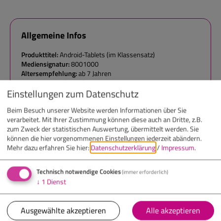
Allgemeine Infos
Produkttitel:
Android-Tablets (im Klassensatz)
Mediensignatur:
8001000
Altersempfehlung:
ab 7 Jahren
Schwierigkeit:
für Anfänger geeignet
Einstellungen zum Datenschutz
Ausleihzeit:
nach Bedarf
Beim Besuch unserer Website werden Informationen über Sie
verarbeitet. Mit Ihrer Zustimmung können diese auch an Dritte, z.B.
zum Zweck der statistischen Auswertung, übermittelt werden. Sie
Android Tablet zum Verleihen mit aufgespielten Apps für
können die hier vorgenommenen Einstellungen jederzeit abändern.
Mehr dazu erfahren Sie hier:
Datenschutzerklärung
/
Impressum
.
LEGO Spike, LEGO WeDo 2.0, Makeblock M-Bot Ranger und
Cubroid Coding Block. Inhalt: Tablet incl. Ladegerät, Kabel,
Stift.
Technisch notwendige Cookies
(immer erforderlich)
Passend zu zahlreichen Robotik-Medien.
↓
1
Dienst
Ausgewählte akzeptieren
Alle akzeptieren
Lernziele