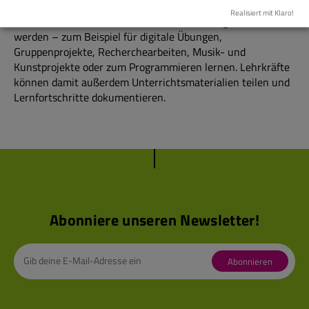
Realisiert mit Klaro!
Im Unterricht können iPads in allen Fächern genutzt
werden – zum Beispiel für digitale Übungen,
Gruppenprojekte, Recherchearbeiten, Musik- und
Kunstprojekte oder zum Programmieren lernen. Lehrkräfte
können damit außerdem Unterrichtsmaterialien teilen und
Lernfortschritte dokumentieren.
Abonniere unseren Newsletter!
Abonnieren