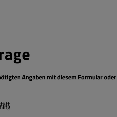
frage
enötigten Angaben mit diesem Formular oder 
tätt
hing