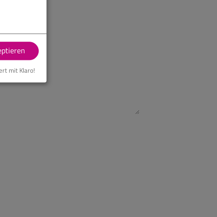
eptieren
ert mit Klaro!