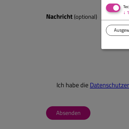
Tec
↓
Nachricht
(optional)
Ausgew
Ich habe die
Datenschutzer
Absenden