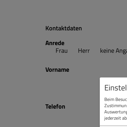
Kontaktdaten
Anrede
Frau
Herr
keine Ang
Vorname
Einste
Beim Besuch
Telefon
Zustimmung 
Auswertung
jederzeit a