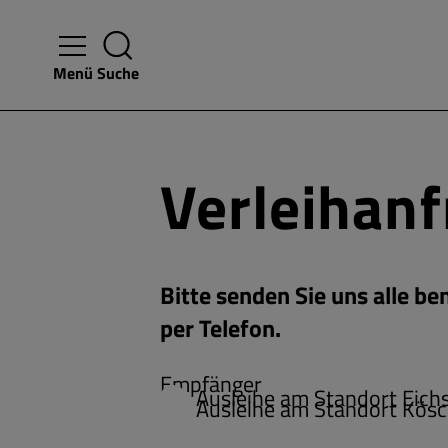
Menü
Suche
Verleihan
Bitte senden Sie uns alle b
per Telefon.
Empfänger
Ausleihe am Standort Eichs
Ausleihe am Standort Kösc