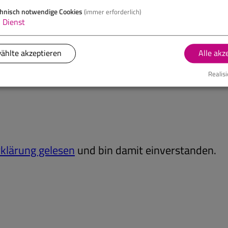
hnisch notwendige Cookies
(immer erforderlich)
1
Dienst
ählte akzeptieren
Alle akz
Realisi
klärung gelesen
und bin damit einverstanden.