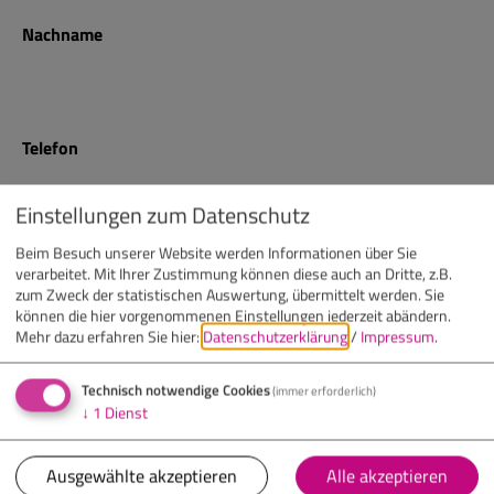
Nachname
Telefon
Einstellungen zum Datenschutz
E-Mail
Beim Besuch unserer Website werden Informationen über Sie
verarbeitet. Mit Ihrer Zustimmung können diese auch an Dritte, z.B.
zum Zweck der statistischen Auswertung, übermittelt werden. Sie
können die hier vorgenommenen Einstellungen jederzeit abändern.
Mehr dazu erfahren Sie hier:
Datenschutzerklärung
/
Impressum
.
Nachricht
(optional)
Technisch notwendige Cookies
(immer erforderlich)
↓
1
Dienst
Ausgewählte akzeptieren
Alle akzeptieren