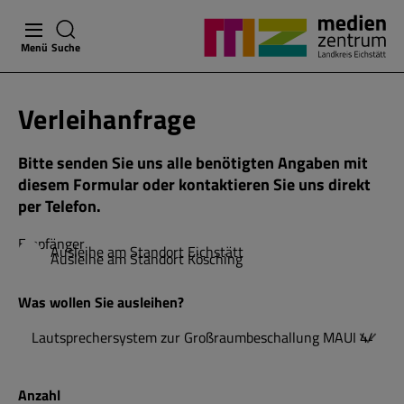
Menü
Suche
Verleihanfrage
Bitte senden Sie uns alle benötigten Angaben mit
diesem Formular oder kontaktieren Sie uns direkt
per Telefon.
Empfänger
Ausleihe am Standort Eichstätt
Ausleihe am Standort Kösching
Was wollen Sie ausleihen?
Anzahl