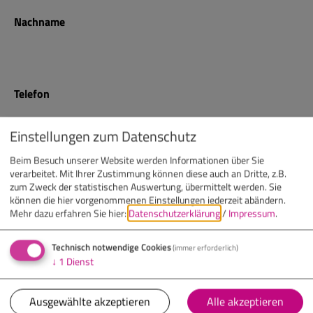
Nachname
Telefon
Einstellungen zum Datenschutz
E-Mail
Beim Besuch unserer Website werden Informationen über Sie
verarbeitet. Mit Ihrer Zustimmung können diese auch an Dritte, z.B.
zum Zweck der statistischen Auswertung, übermittelt werden. Sie
können die hier vorgenommenen Einstellungen jederzeit abändern.
Mehr dazu erfahren Sie hier:
Datenschutzerklärung
/
Impressum
.
Nachricht
(optional)
Technisch notwendige Cookies
(immer erforderlich)
↓
1
Dienst
Ausgewählte akzeptieren
Alle akzeptieren