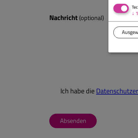
Tec
↓
Nachricht
(optional)
Ausgew
Ich habe die
Datenschutzer
Absenden