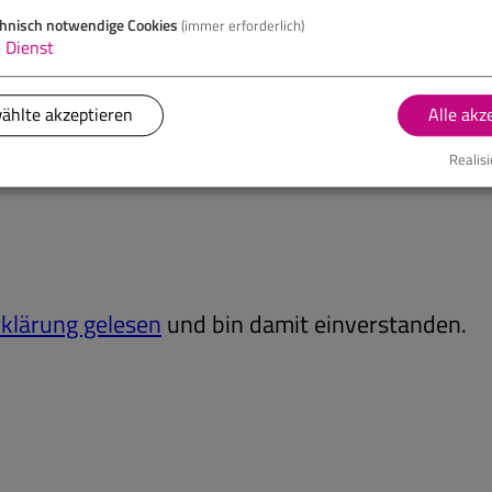
hnisch notwendige Cookies
(immer erforderlich)
1
Dienst
ählte akzeptieren
Alle akz
Realisi
klärung gelesen
und bin damit einverstanden.