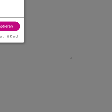
eptieren
ert mit Klaro!