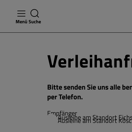
Menü
Suche
Verleihan
Bitte senden Sie uns alle b
per Telefon.
Empfänger
Ausleihe am Standort Eichs
Ausleihe am Standort Kösc