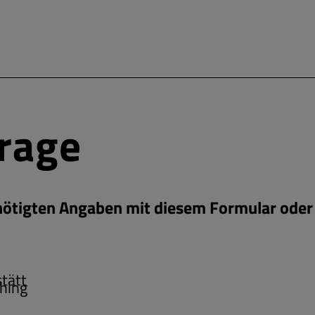
frage
enötigten Angaben mit diesem Formular oder 
tätt
hing