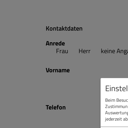
Kontaktdaten
Anrede
Frau
Herr
keine Ang
Vorname
Einste
Beim Besuch
Telefon
Zustimmung 
Auswertung
jederzeit a