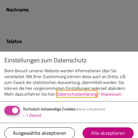
Nachname
Telefon
Einstellungen zum Datenschutz
E-Mail
Beim Besuch unserer Website werden Informationen über Sie
verarbeitet. Mit Ihrer Zustimmung können diese auch an Dritte, z.B.
zum Zweck der statistischen Auswertung, übermittelt werden. Sie
können die hier vorgenommenen Einstellungen jederzeit abändern.
Mehr dazu erfahren Sie hier:
Datenschutzerklärung
/
Impressum
.
Nachricht
(optional)
Technisch notwendige Cookies
(immer erforderlich)
↓
1
Dienst
Ausgewählte akzeptieren
Alle akzeptieren