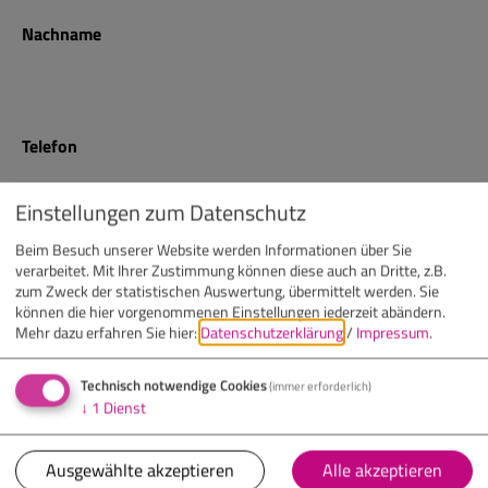
Nachname
Telefon
Einstellungen zum Datenschutz
E-Mail
Beim Besuch unserer Website werden Informationen über Sie
verarbeitet. Mit Ihrer Zustimmung können diese auch an Dritte, z.B.
zum Zweck der statistischen Auswertung, übermittelt werden. Sie
können die hier vorgenommenen Einstellungen jederzeit abändern.
Mehr dazu erfahren Sie hier:
Datenschutzerklärung
/
Impressum
.
Nachricht
(optional)
Technisch notwendige Cookies
(immer erforderlich)
↓
1
Dienst
Ausgewählte akzeptieren
Alle akzeptieren