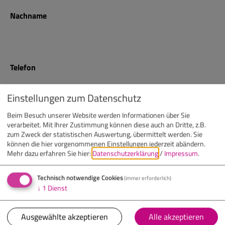
Nachname
Telefon
Einstellungen zum Datenschutz
E-Mail
Beim Besuch unserer Website werden Informationen über Sie
verarbeitet. Mit Ihrer Zustimmung können diese auch an Dritte, z.B.
zum Zweck der statistischen Auswertung, übermittelt werden. Sie
können die hier vorgenommenen Einstellungen jederzeit abändern.
Mehr dazu erfahren Sie hier:
Datenschutzerklärung
/
Impressum
.
Nachricht
(optional)
Technisch notwendige Cookies
(immer erforderlich)
↓
1
Dienst
Ausgewählte akzeptieren
Alle akzeptieren