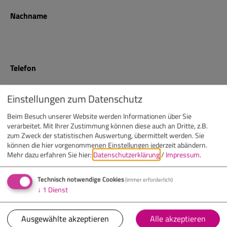
Nachname
Telefon
Einstellungen zum Datenschutz
E-Mail
Beim Besuch unserer Website werden Informationen über Sie
verarbeitet. Mit Ihrer Zustimmung können diese auch an Dritte, z.B.
zum Zweck der statistischen Auswertung, übermittelt werden. Sie
können die hier vorgenommenen Einstellungen jederzeit abändern.
Mehr dazu erfahren Sie hier:
Datenschutzerklärung
/
Impressum
.
Nachricht
(optional)
Technisch notwendige Cookies
(immer erforderlich)
↓
1
Dienst
Ausgewählte akzeptieren
Alle akzeptieren