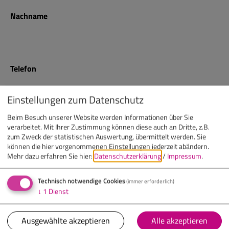
Nachname
Telefon
Einstellungen zum Datenschutz
E-Mail
Beim Besuch unserer Website werden Informationen über Sie
verarbeitet. Mit Ihrer Zustimmung können diese auch an Dritte, z.B.
zum Zweck der statistischen Auswertung, übermittelt werden. Sie
können die hier vorgenommenen Einstellungen jederzeit abändern.
Mehr dazu erfahren Sie hier:
Datenschutzerklärung
/
Impressum
.
Nachricht
(optional)
Technisch notwendige Cookies
(immer erforderlich)
↓
1
Dienst
Ausgewählte akzeptieren
Alle akzeptieren