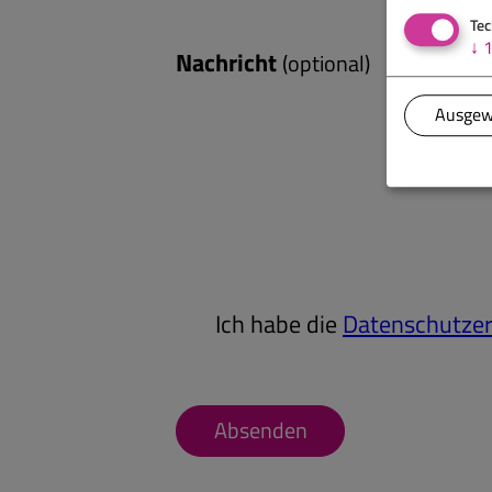
Tec
↓
Nachricht
(optional)
Ausgew
Ich habe die
Datenschutzer
Absenden