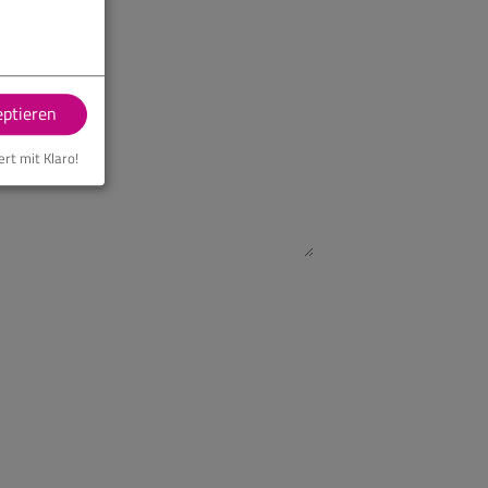
eptieren
ert mit Klaro!