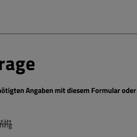
frage
enötigten Angaben mit diesem Formular oder 
tätt
hing