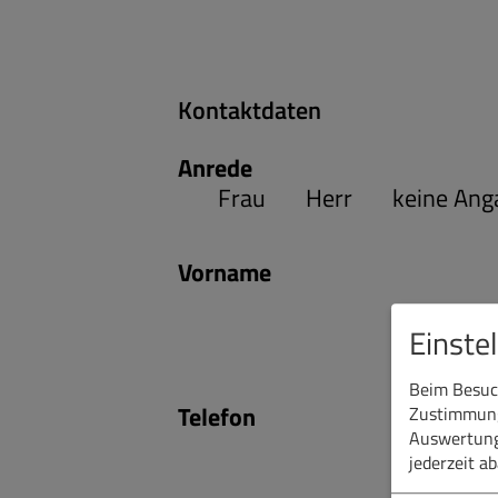
Kontaktdaten
Anrede
Frau
Herr
keine Ang
Vorname
Einste
Beim Besuch
Telefon
Zustimmung 
Auswertung
jederzeit a