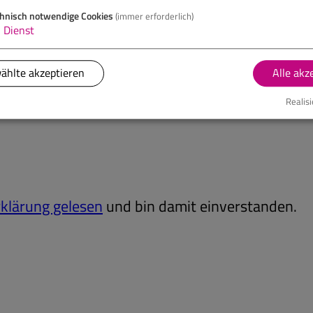
hnisch notwendige Cookies
(immer erforderlich)
1
Dienst
ählte akzeptieren
Alle akz
Realisi
klärung gelesen
und bin damit einverstanden.