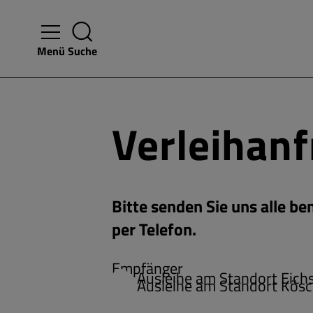
Menü
Suche
Verleihan
Bitte senden Sie uns alle b
per Telefon.
Empfänger
Ausleihe am Standort Eichs
Ausleihe am Standort Kösc