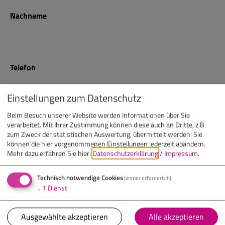
Nachname
Telefon
Einstellungen zum Datenschutz
E-Mail
Beim Besuch unserer Website werden Informationen über Sie
verarbeitet. Mit Ihrer Zustimmung können diese auch an Dritte, z.B.
zum Zweck der statistischen Auswertung, übermittelt werden. Sie
können die hier vorgenommenen Einstellungen jederzeit abändern.
Mehr dazu erfahren Sie hier:
Datenschutzerklärung
/
Impressum
.
Nachricht
(optional)
Technisch notwendige Cookies
(immer erforderlich)
↓
1
Dienst
Ausgewählte akzeptieren
Alle akzeptieren