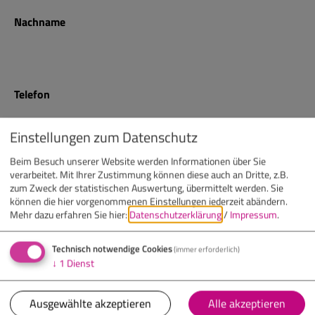
Nachname
Telefon
Einstellungen zum Datenschutz
E-Mail
Beim Besuch unserer Website werden Informationen über Sie
verarbeitet. Mit Ihrer Zustimmung können diese auch an Dritte, z.B.
zum Zweck der statistischen Auswertung, übermittelt werden. Sie
können die hier vorgenommenen Einstellungen jederzeit abändern.
Mehr dazu erfahren Sie hier:
Datenschutzerklärung
/
Impressum
.
Nachricht
(optional)
Technisch notwendige Cookies
(immer erforderlich)
↓
1
Dienst
Ausgewählte akzeptieren
Alle akzeptieren