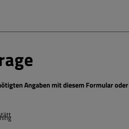
frage
enötigten Angaben mit diesem Formular oder 
tätt
hing