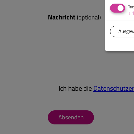
Tec
↓
Nachricht
(optional)
Ausgew
Ich habe die
Datenschutzer
Absenden