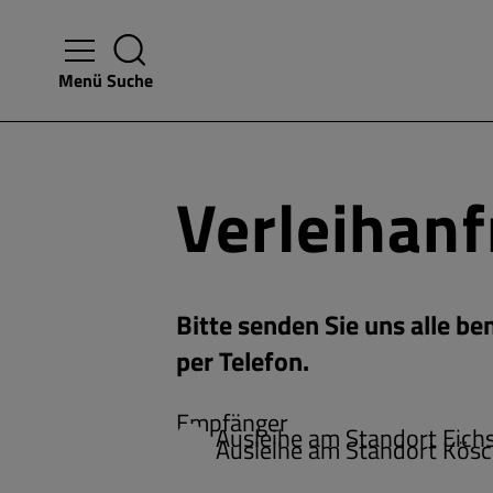
Menü
Suche
Verleihan
Bitte senden Sie uns alle b
per Telefon.
Empfänger
Ausleihe am Standort Eichs
Ausleihe am Standort Kösc