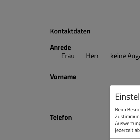
Kontaktdaten
Anrede
Frau
Herr
keine Ang
Vorname
Einste
Beim Besuch
Telefon
Zustimmung 
Auswertung
jederzeit a