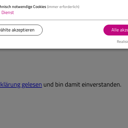
hnisch notwendige Cookies
(immer erforderlich)
1
Dienst
ählte akzeptieren
Alle akz
Realisi
klärung gelesen
und bin damit einverstanden.