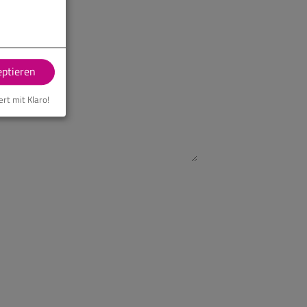
eptieren
ert mit Klaro!