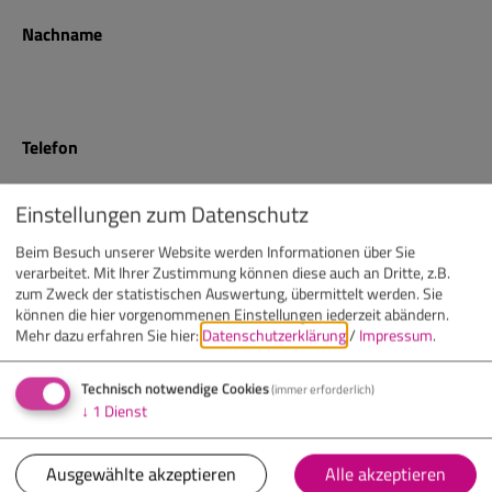
Nachname
Telefon
Einstellungen zum Datenschutz
E-Mail
Beim Besuch unserer Website werden Informationen über Sie
verarbeitet. Mit Ihrer Zustimmung können diese auch an Dritte, z.B.
zum Zweck der statistischen Auswertung, übermittelt werden. Sie
können die hier vorgenommenen Einstellungen jederzeit abändern.
Mehr dazu erfahren Sie hier:
Datenschutzerklärung
/
Impressum
.
Nachricht
(optional)
Technisch notwendige Cookies
(immer erforderlich)
↓
1
Dienst
Ausgewählte akzeptieren
Alle akzeptieren