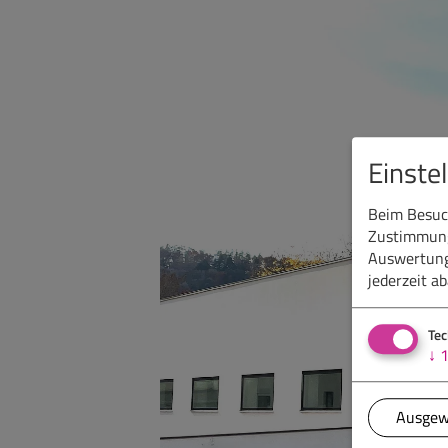
Einste
Beim Besuch
Zustimmung 
Auswertung
jederzeit a
Tec
↓
Ausgew