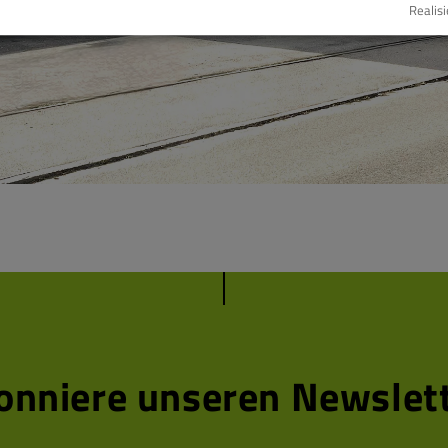
Realisi
onniere unseren Newslett