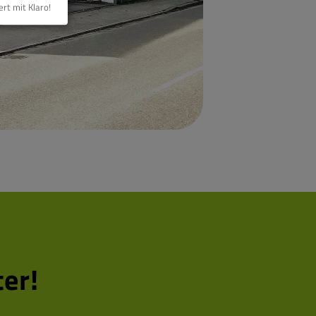
ert mit Klaro!
er!