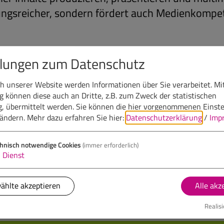
ungsreicher, sondern fördert auch Medienkompe
llungen zum Datenschutz
 unserer Website werden Informationen über Sie verarbeitet. Mit
können diese auch an Dritte, z.B. zum Zweck der statistischen
, übermittelt werden. Sie können die hier vorgenommenen Einst
bändern.
Mehr dazu erfahren Sie hier:
Datenschutzerklärung
/
Imp
onniere unseren Newslett
hnisch notwendige Cookies
(immer erforderlich)
1
Dienst
ählte akzeptieren
Alle akz
Realisi